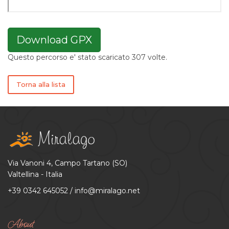
Download GPX
Questo percorso e' stato scaricato 307 volte.
Torna alla lista
Via Vanoni 4, Campo Tartano (SO)
Valtellina - Italia
+39 0342 645052
/
info@miralago.net
About