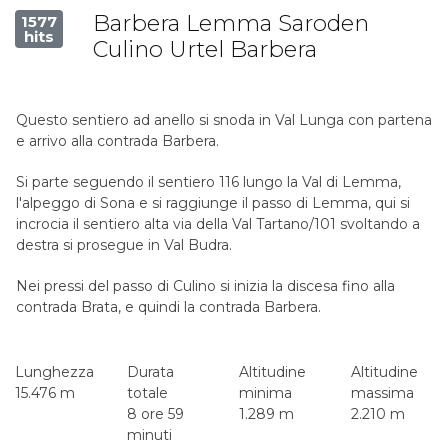
Barbera Lemma Saroden
1577
hits
Culino Urtel Barbera
Questo sentiero ad anello si snoda in Val Lunga con partena
e arrivo alla contrada Barbera.
Si parte seguendo il sentiero 116 lungo la Val di Lemma,
l'alpeggo di Sona e si raggiunge il passo di Lemma, qui si
incrocia il sentiero alta via della Val Tartano/101 svoltando a
destra si prosegue in Val Budra.
Nei pressi del passo di Culino si inizia la discesa fino alla
contrada Brata, e quindi la contrada Barbera.
Lunghezza
Durata
Altitudine
Altitudine
15.476 m
totale
minima
massima
8 ore 59
1.289 m
2.210 m
minuti