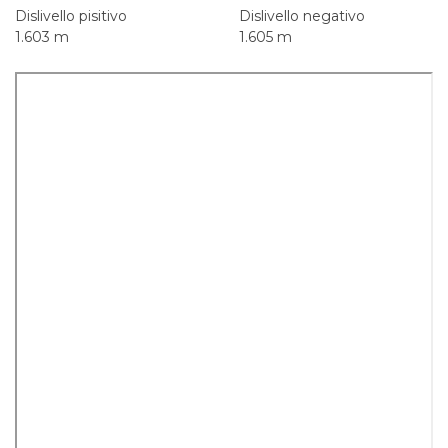
Dislivello pisitivo
Dislivello negativo
1.603 m
1.605 m