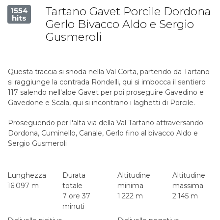
Tartano Gavet Porcile Dordona
1554
hits
Gerlo Bivacco Aldo e Sergio
Gusmeroli
Questa traccia si snoda nella Val Corta, partendo da Tartano
si raggiunge la contrada Rondelli, qui si imbocca il sentiero
117 salendo nell'alpe Gavet per poi proseguire Gavedino e
Gavedone e Scala, qui si incontrano i laghetti di Porcile.
Proseguendo per l'alta via della Val Tartano attraversando
Dordona, Cuminello, Canale, Gerlo fino al bivacco Aldo e
Sergio Gusmeroli
Lunghezza
Durata
Altitudine
Altitudine
16.097 m
totale
minima
massima
7 ore 37
1.222 m
2.145 m
minuti