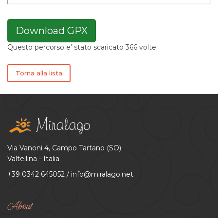
Download GPX
Questo percorso e' stato scaricato 366 volte.
Torna alla lista
Via Vanoni 4, Campo Tartano (SO)
Valtellina - Italia
+39 0342 645052
/
info@miralago.net
About